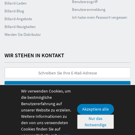
Benutzerzugriff
Billard-Laden
Benutzeranmeldung
Billard-Blog
Ich habe mein Passwort vergessen
Billard-Angebote
Billard-Neuigkeiten
Werden Sie Distributor
WIR STEHEN IN KONTAKT
Ich möchte abonnieren
Wir verwenden Cookies, um
die bestmögliche
Benutzererfahrung auf
Akzeptiere alle
unserer Website zu erzielen.
Weitere Informationen zu
Nur das
den von uns verwendeten
© 2026 Poolmania Sports S.L. CIF B86882628. Spanien
Notwendige
Cookies finden Sie auf
Zahlung 100% sicher