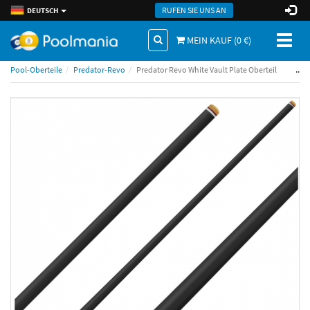
RUFEN SIE UNS AN
DEUTSCH
Toggl
MEIN KAUF (
0
€)
naviga
..
Pool-Oberteile
Predator-Revo
Predator Revo White Vault Plate Oberteil