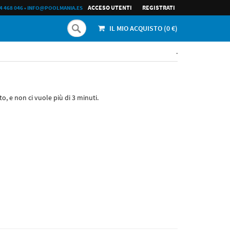
ACCESO UTENTI
REGISTRATI
4 468 046
•
INFO@POOLMANIA.ES
IL MIO ACQUISTO (
0
€)
.
to, e non ci vuole più di 3 minuti.