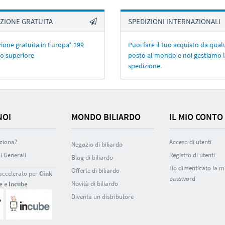
ZIONE GRATUITA
SPEDIZIONI INTERNAZIONALI
ione gratuita in Europa* 199
Puoi fare il tuo acquisto da qua
o superiore
posto al mondo e noi gestiamo 
spedizione.
NOI
MONDO BILIARDO
IL MIO CONTO
ziona?
Acceso di utenti
Negozio di biliardo
i Generali
Registro di utenti
Blog di biliardo
Ho dimenticato la m
Offerte di biliardo
accelerato per
Cink
password
Novità di biliardo
e
e
Incube
Diventa un distributore