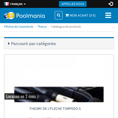
APPELLEZ-NOUS
FRANÇAIS
Toggl
MON ACHAT (
0
€)
naviga
.
Flèches de Carambole
Theory
Catalogue de produits
Parcourir par catégories
Livraison en 3 mois
THEORY DE L'FLECHE TORPEDO S