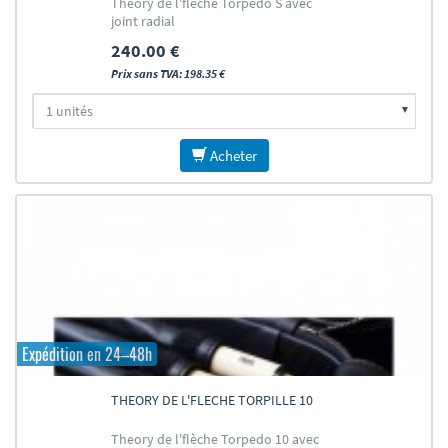
Theory de l'flèche Torpedo S avec
joint radial
240.00 €
Prix sans TVA: 198.35 €
Acheter
Expédition en 24–48h
THEORY DE L'FLECHE TORPILLE 10
Theory de l'flèche Torpedo 10 avec