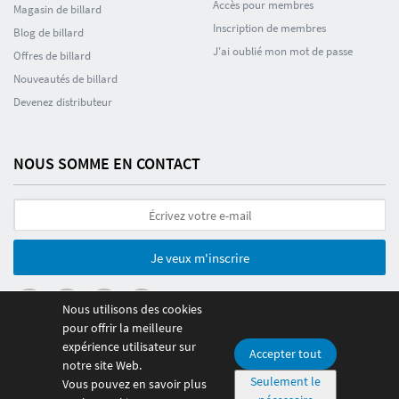
Accès pour membres
Magasin de billard
Inscription de membres
Blog de billard
J'ai oublié mon mot de passe
Offres de billard
Nouveautés de billard
Devenez distributeur
NOUS SOMME EN CONTACT
Je veux m'inscrire
Nous utilisons des cookies
pour offrir la meilleure
expérience utilisateur sur
Accepter tout
notre site Web.
© 2026 Poolmania Sports S.L. CIF B86882628. Espagne
Seulement le
Vous pouvez en savoir plus
Paiement 100% sécurisé