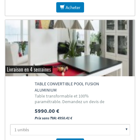
Acheter
Livraison en 4 semaines
TABLE CONVERTIBLE POOL FUSION
ALUMINIUM
Table transformable et 100%
paramétrable. Demandez un devis de
votre conception et des accessoires
5990.00 €
nécessaires
Prix sans TVA: 4950.41 €