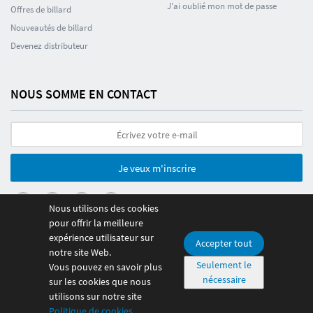
J'ai oublié mon mot de passe
Offres de billard
Nouveautés de billard
Devenez distributeur
NOUS SOMME EN CONTACT
Je veux m'inscrire
Nous utilisons des cookies
pour offrir la meilleure
expérience utilisateur sur
Accepter tout
notre site Web.
© 2026 Poolmania Sports S.L. CIF B86882628. Espagne
Seulement le
Vous pouvez en savoir plus
Paiement 100% sécurisé
nécessaire
sur les cookies que nous
utilisons sur notre site
Politique de cookies
.