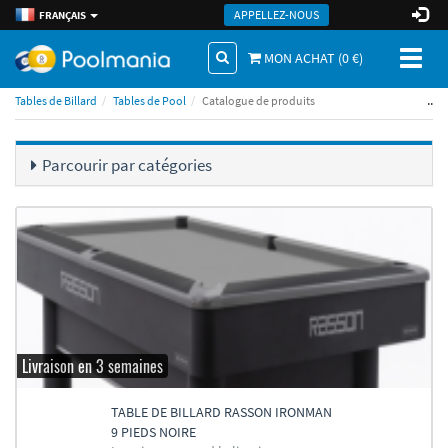
APPELLEZ-NOUS
FRANÇAIS
Toggl
MON ACHAT (
0
€)
naviga
..
Tables de Billard
Tables de Pool
Catalogue de produits
Parcourir par catégories
Livraison en 3 semaines
TABLE DE BILLARD RASSON IRONMAN
9 PIEDS NOIRE