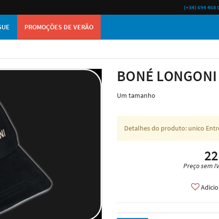
(+34) 694 468 
GUE
PROMOÇÕES DE VERÃO
o
BONÉ LONGONI
Um tamanho
Detalhes do produto: unico Ent
22
Preço sem IV
Adici