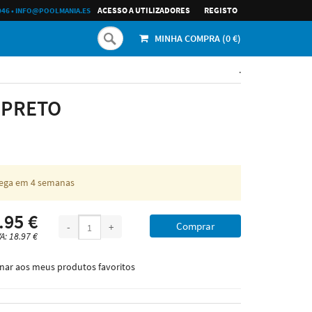
ACESSO A UTILIZADORES
REGISTO
046
•
INFO@POOLMANIA.ES
MINHA COMPRA (
0
€)
.
 PRETO
rega em 4 semanas
.95 €
Comprar
-
+
A: 18.97 €
onar aos meus produtos favoritos