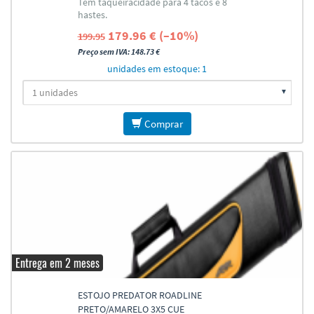
Tem taqueiracidade para 4 tacos e 8
4X8
hastes.
179.96 € (–10%)
199.95
Preço sem IVA: 148.73 €
unidades em estoque: 1
Comprar
Entrega em 2 meses
ESTOJO PREDATOR ROADLINE
PRETO/AMARELO 3X5 CUE