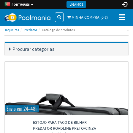
LIGAMOS
PORTUGUÉS
Toggl
MINHA COMPRA (
0
€)
naviga
..
Taqueiras
Predator
Catálogo de produtos
Procurar categorias
Envio em 24–48h
ESTOJO PARA TACO DE BILHAR
PREDATOR ROADLINE PRETO/CINZA