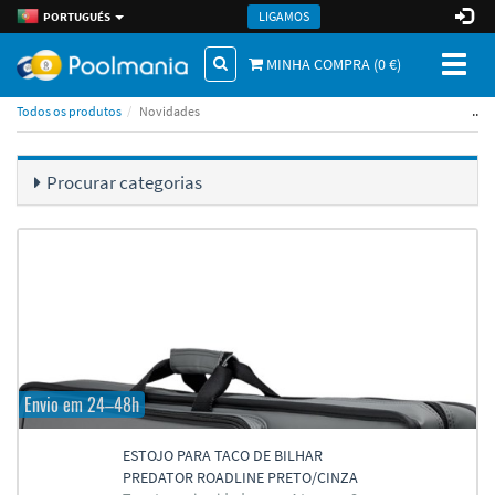
LIGAMOS
PORTUGUÉS
Toggl
MINHA COMPRA (
0
€)
naviga
..
Todos os produtos
Novidades
Procurar categorias
Envio em 24–48h
ESTOJO PARA TACO DE BILHAR
PREDATOR ROADLINE PRETO/CINZA