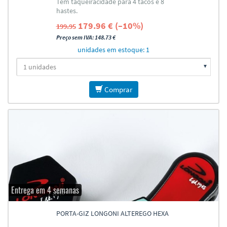
Tem taqueiracidade para 4 tacos e 8
4X8
hastes.
179.96 € (–10%)
199.95
Preço sem IVA: 148.73 €
unidades em estoque: 1
Comprar
Entrega em 4 semanas
PORTA-GIZ LONGONI ALTEREGO HEXA