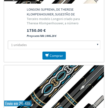
LONGONI SUPREMA, DE THERESE
KLOMPENHOUWER, SUGESTÃO DE
Terceiro modelo Longoni criado para
CARAMBOLA
Therese Klompenhouwer, a número
um mundial no jogo de carambola
1750.00 €
feminino.
Preço sem IVA: 1446.28 €
Comprar
Envio em 24–48h