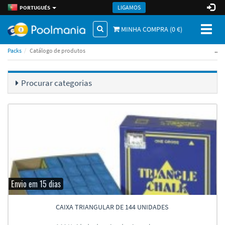
LIGAMOS
PORTUGUÉS
Toggl
MINHA COMPRA (
0
€)
naviga
..
Packs
Catálogo de produtos
Procurar categorias
Envio em 15 dias
CAIXA TRIANGULAR DE 144 UNIDADES