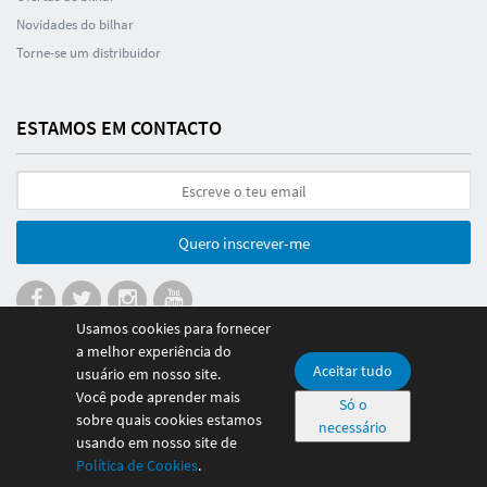
Novidades do bilhar
Torne-se um distribuidor
ESTAMOS EM CONTACTO
Quero inscrever-me
Usamos cookies para fornecer
a melhor experiência do
Aceitar tudo
usuário em nosso site.
© 2026 Poolmania Sports S.L. CIF B86882628. Espanha
Você pode aprender mais
Só o
Pagamento 100% seguro
sobre quais cookies estamos
necessário
usando em nosso site de
Política de Cookies
.