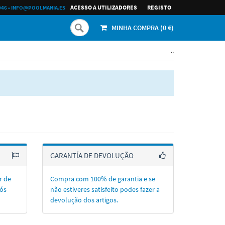
ACESSO A UTILIZADORES
REGISTO
046
•
INFO@POOLMANIA.ES
MINHA COMPRA (
0
€)
..
GARANTÍA DE DEVOLUÇÃO
r de
Compra com 100% de garantia e se
ós
não estiveres satisfeito podes fazer a
devolução dos artigos.