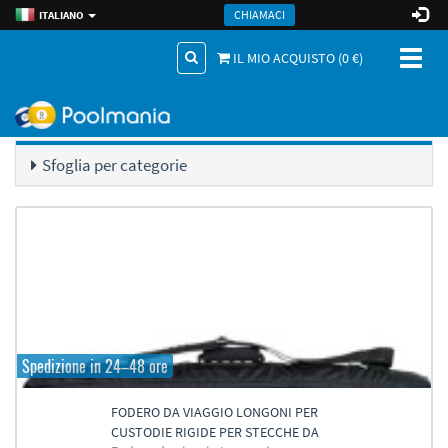
CHIAMACI
ITALIANO
Toggl
IL MIO ACQUISTO (
0
€)
naviga
.
Accessori Giocatore
Viaggio
Catalogo di prodotti
Sfoglia per categorie
Spedizione in 24–48 ore
FODERO DA VIAGGIO LONGONI PER
CUSTODIE RIGIDE PER STECCHE DA