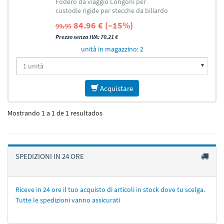
Fodero da viaggio Longoni per
BILIARDO
custodie rigide per stecche da biliardo
84.96 € (–15%)
99.95
Prezzo senza IVA: 70.21 €
unità in magazzino: 2
Acquistare
Mostrando 1 a 1 de 1 resultados
SPEDIZIONI IN 24 ORE
Riceve in 24 ore il tuo acquisto di articoli in stock dove tu scelga.
Tutte le spedizioni vanno assicurati