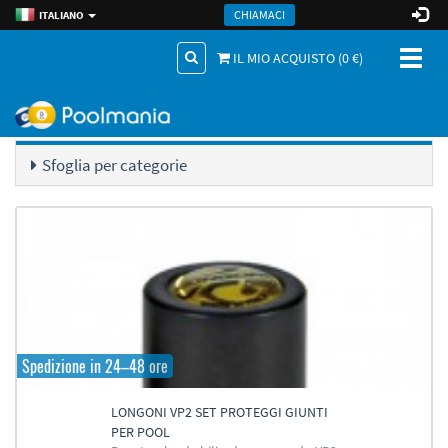
CHIAMACI
ITALIANO
Toggl
IL MIO ACQUISTO (
0
€)
naviga
.
Accessori Stecche
Protettori a Vite
Longoni VP2
Catalogo di prodotti
Sfoglia per categorie
Spedizione in 24–48 ore
LONGONI VP2 SET PROTEGGI GIUNTI
PER POOL