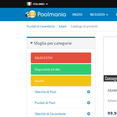
ITALIANO
INIZIO
NEGOZIO
Puntali di Carambola
Adam
Catalogo di prodotti
Sfoglia per categorie
SALDI ESTIVI
Disponibile 24-48o
Consegn
Novità
ADAM
Stecche di Pool
Adam 
Puntali di Pool
99.9
Stecche di Carambola