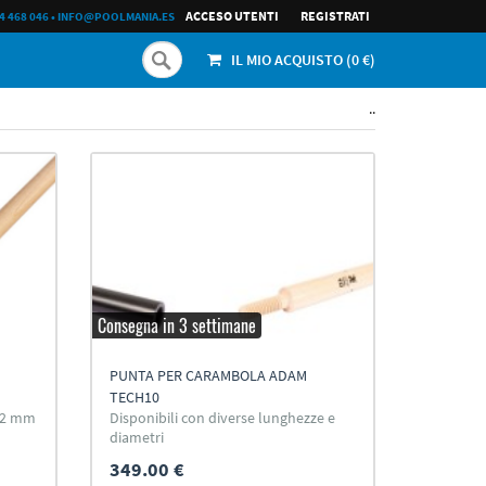
ACCESO UTENTI
REGISTRATI
4 468 046
•
INFO@POOLMANIA.ES
IL MIO ACQUISTO (
0
€)
..
Consegna in 3 settimane
PUNTA PER CARAMBOLA ADAM
TECH10
12 mm
Disponibili con diverse lunghezze e
diametri
349.00 €