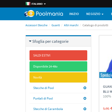
ITALIANO
INIZIO
NEGOZIO
Accessori Stecche
Guanti
Altri marchi
Catalogo di prodotti
Sfoglia per categorie
SALDI ESTIVI
Disponibile 24-48o
Spedizi
Novità
GUAN
Stecche di Pool
BLU M
100% 
Puntali di Pool
5.95
Stecche di Carambola