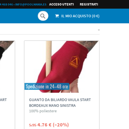
ACCESO UTENTI
REGISTRATI
4 468 046
•
INFO@POOLMANIA.ES
IL MIO ACQUISTO (
0
€)
..
Spedizione in 24–48 ore
TART
GUANTO DA BILIARDO VAULA START
BORDEAUX MANO SINISTRA
100% poliestere
4.76 € (–20%)
5.95