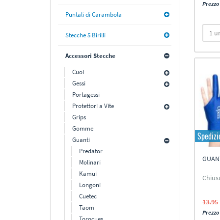
Prezzo 
Puntali di Carambola
Stecche 5 Birilli
Accessori Stecche
Cuoi
Gessi
Portagessi
Protettori a Vite
Grips
Gomme
Spedizi
Guanti
Predator
GUAN
Molinari
Kamui
Chiusu
Longoni
Cuetec
13.95
Taom
Prezzo 
Torocues