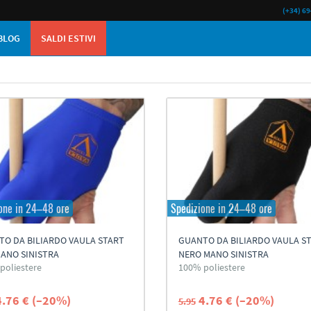
(+34) 69
BLOG
SALDI ESTIVI
one in 24–48 ore
Spedizione in 24–48 ore
TO DA BILIARDO VAULA START
GUANTO DA BILIARDO VAULA S
ANO SINISTRA
NERO MANO SINISTRA
poliestere
100% poliestere
4.76 € (–20%)
4.76 € (–20%)
5.95