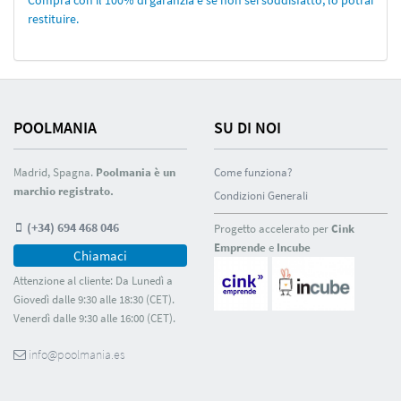
Compra con il 100% di garanzia e se non sei soddisfatto, lo potrai
restituire.
POOLMANIA
SU DI NOI
Madrid, Spagna.
Poolmania è un
Come funziona?
marchio registrato.
Condizioni Generali
(+34) 694 468 046
Progetto accelerato per
Cink
Emprende
e
Incube
Chiamaci
Attenzione al cliente: Da Lunedì a
Giovedì dalle 9:30 alle 18:30 (CET).
Venerdì dalle 9:30 alle 16:00 (CET).
info@poolmania.es