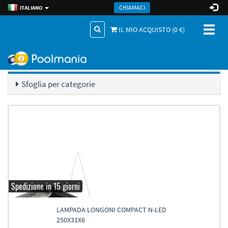
CHIAMACI
ITALIANO
Toggl
IL MIO ACQUISTO (
0
€)
naviga
.
Accessori Tavoli
Lampade
Catalogo di prodotti
Sfoglia per categorie
Spedizione in 15 giorni
LAMPADA LONGONI COMPACT N-LED
250X31X6