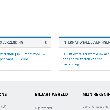
IS VERZENDING
INTERNATIONALE LEVERINGE
 verzending in Europa* voor uw
U kunt overal ter wereld uw aa
pen vanaf 199 euro
doen en wij zorgen voor de
verzending.
ONS
BILJART WERELD
MIJN REKENI
 het?
gebruikerstoegang
biljart winkel