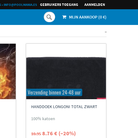
GEBRUIKERS TOEGANG
AANMELDEN
6
•
INFO@POOLMANIA.ES
MIJN AANKOOP (
0
€)
..
Verzending binnen 24-48 uur
HANDDOEK LONGONI TOTAL ZWART
100% katoen
8.76 € (–20%)
10.95