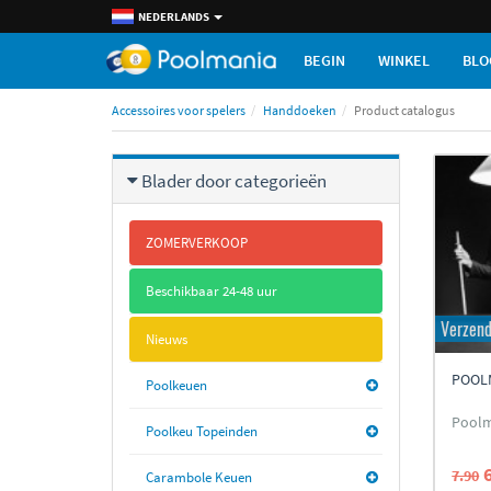
NEDERLANDS
BEGIN
WINKEL
BLO
Accessoires voor spelers
Handdoeken
Product catalogus
Blader door categorieën
ZOMERVERKOOP
Beschikbaar 24-48 uur
Verzend
Nieuws
POOL
Poolkeuen
Pool
Poolkeu Topeinden
7.90
Carambole Keuen