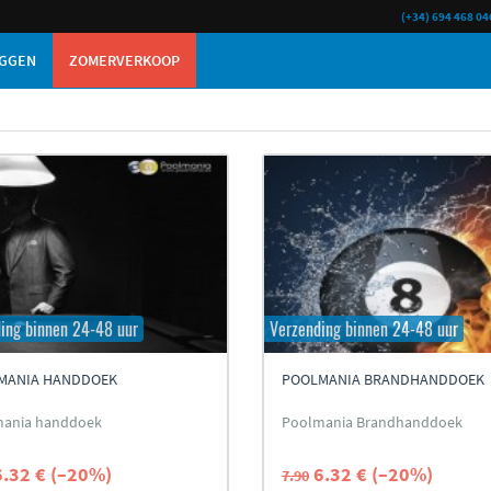
(+34) 694 468 04
GGEN
ZOMERVERKOOP
ing binnen 24-48 uur
Verzending binnen 24-48 uur
MANIA HANDDOEK
POOLMANIA BRANDHANDDOEK
mania handdoek
Poolmania Brandhanddoek
6.32 € (–20%)
6.32 € (–20%)
7.90