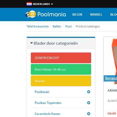
NEDERLANDS
BEGIN
WINKEL
BLO
Tafel Accessoires
Ballen
Pool
Product catalogus
Blader door categorieën
ZOMERVERKOOP
Beschikbaar 24-48 uur
Verzend
Nieuws
ARAM
Poolkeuen
Arami
Poolkeu Topeinden
60.00
Carambole Keuen