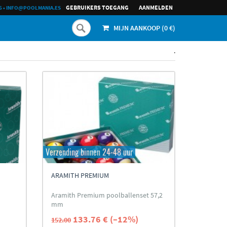
GEBRUIKERS TOEGANG
AANMELDEN
6
•
INFO@POOLMANIA.ES
MIJN AANKOOP (
0
€)
.
Verzending binnen 24-48 uur
ARAMITH PREMIUM
Aramith Premium poolballenset 57,2
mm
133.76 € (–12%)
152.00