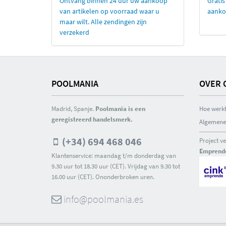
Ontvang binnen 24 uur uw aankoop
Gratis
van artikelen op voorraad waar u
aanko
maar wilt. Alle zendingen zijn
verzekerd
POOLMANIA
OVER 
Madrid, Spanje.
Poolmania is een
Hoe werkt
geregistreerd handelsmerk.
Algemene
(+34) 694 468 046
Project v
Emprend
Klantenservice: maandag t/m donderdag van
9.30 uur tot 18.30 uur (CET). Vrijdag van 9.30 tot
16.00 uur (CET). Ononderbroken uren.
info@poolmania.es