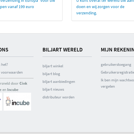
 verzending in Europa* voor uw
U kunt overal ter wereld uw aa
pen vanaf 199 euro
doen en wij zorgen voor de
verzending.
ONS
BILJART WERELD
MIJN REKENI
 het?
gebruikerstoegang
biljart winkel
 voorwaarden
Gebruikersregistrati
biljart blog
Ik ben mijn wachtw
biljart aanbiedingen
ersneld door
Cink
vergeten
biljart nieuws
e
en
Incube
distributeur worden