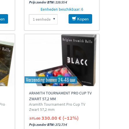
Prijs zonder BTW: 110.55 €
Eenheden beschikbaar: 6
en
Kopen
Verzending binnen 24-48 uur
ARAMITH TOURNAMENT PRO CUP TV
M
ZWART 57,2 MM
Pro
Aramith Tournament Pro Cup TV
Zwart 57,2 mm
330.00 € (–12%)
375.00
Prijs zonder BTW: 272.73 €