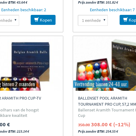
onder BTW: 43.64 €
Prijs zonder BTW: 101.82 €
Eenheden beschikbaar: 2
Eenheden beschikbaar: 7
Kopen
Kop
g binnen 2 maanden
Verzending binnen 24-48 uur
 ARAMITH PRO CUP-TV
BALLENSET POOL ARAMITH
TOURNAMENT PRO CUP, 57,2 M
nolhars van de hoogst
Ballenset Aramith Tournament 
ikbare kwaliteit
Cup
00 €
308.00 € (–12%)
350.00
onder BTW: 223.14 €
Prijs zonder BTW: 254.55 €