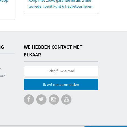
nkoop
Koop met 100% garantie en als u niet
tevreden bent kunt u het retourneren.
NG
WE HEBBEN CONTACT MET
ELKAAR
e
oord
Ik wil me aanmelden