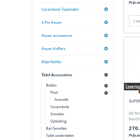
Prijs z
Carambole Topeinden
5-Pin Keuen
Keuen accessoires
Keuen Koffers
Biljarttafels
Tafel Accessoires
Ballen
Leverin
Pool
Aramith
SUPER
Carambole
De fe
Snooker
besch
Opleiding
270.
Bal Gevallen
Tafel onderdelen
Prijs z