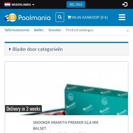
BEL ONS
NEDERLANDS
Toggl
MIJN AANKOOP (
0
€)
naviga
..
Tafel Accessoires
Ballen
Snooker
Product catalogus
Blader door categorieën
Delivery in 3 weeks
SNOOKER ARAMITH PREMIER 52,4 MM
BALSET