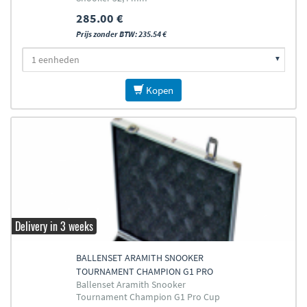
285.00 €
Prijs zonder BTW: 235.54 €
Kopen
Delivery in 3 weeks
BALLENSET ARAMITH SNOOKER
TOURNAMENT CHAMPION G1 PRO
Ballenset Aramith Snooker
CUP 52,4MM
Tournament Champion G1 Pro Cup