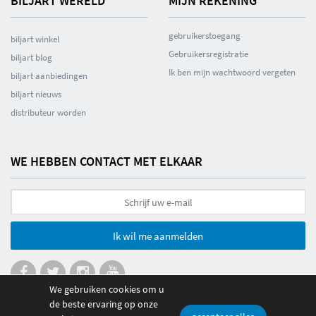
BILJART WERELD
MIJN REKENING
gebruikerstoegang
biljart winkel
Gebruikersregistratie
biljart blog
Ik ben mijn wachtwoord vergeten
biljart aanbiedingen
biljart nieuws
distributeur worden
WE HEBBEN CONTACT MET ELKAAR
Ik wil me aanmelden
We gebruiken cookies om u
de beste ervaring op onze