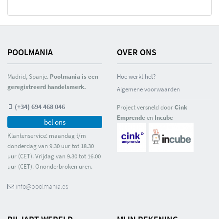
POOLMANIA
OVER ONS
Madrid, Spanje.
Poolmania is een
Hoe werkt het?
geregistreerd handelsmerk.
Algemene voorwaarden
(+34) 694 468 046
Project versneld door
Cink
Emprende
en
Incube
bel ons
Klantenservice: maandag t/m
donderdag van 9.30 uur tot 18.30
uur (CET). Vrijdag van 9.30 tot 16.00
uur (CET). Ononderbroken uren.
info@poolmania.es