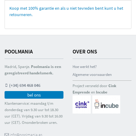
Koop met 100% garantie en als u niet tevreden bent kunt u het
retourneren.
POOLMANIA
OVER ONS
Madrid, Spanje.
Poolmania is een
Hoe werkt het?
geregistreerd handelsmerk.
Algemene voorwaarden
(+34) 694 468 046
Project versneld door
Cink
Emprende
en
Incube
bel ons
Klantenservice: maandag t/m
donderdag van 9.30 uur tot 18.30
uur (CET). Vrijdag van 9.30 tot 16.00
uur (CET). Ononderbroken uren.
info@poolmania.es