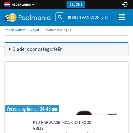
BEL ONS
NEDERLANDS
Toggl
MIJN AANKOOP (
0
€)
naviga
..
Keuen Koffers
Royal
Product catalogus
Blader door categorieën
Verzending binnen 24-48 uur
KEU HARDCASE TO11-6 1X1 ROOD
GRIJS