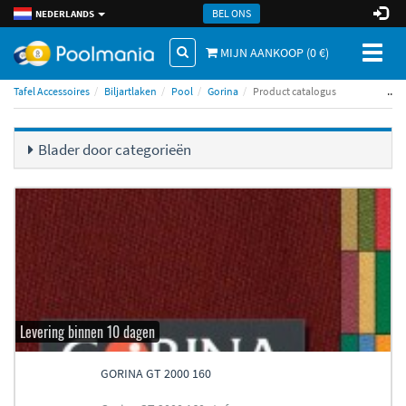
BEL ONS
NEDERLANDS
Toggl
MIJN AANKOOP (
0
€)
naviga
..
Tafel Accessoires
Biljartlaken
Pool
Gorina
Product catalogus
Blader door categorieën
Levering binnen 10 dagen
GORINA GT 2000 160