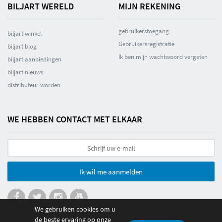
BILJART WERELD
MIJN REKENING
gebruikerstoegang
biljart winkel
Gebruikersregistratie
biljart blog
Ik ben mijn wachtwoord vergeten
biljart aanbiedingen
biljart nieuws
distributeur worden
WE HEBBEN CONTACT MET ELKAAR
Ik wil me aanmelden
We gebruiken cookies om u
de beste ervaring op onze