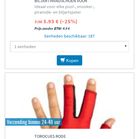
BILJARTHANDSCHOEN VOOR
Ideaal voor elke pool-, snooker-,
RECHTERHAND
piramide- en biljartspeler
5.93 € (–25%)
7.90
Prijs zonder BTW: 4.9 €
Eenheden beschikbaar: 187
Kopen
Verzending binnen 24-48 uur
TOROCUES RODE