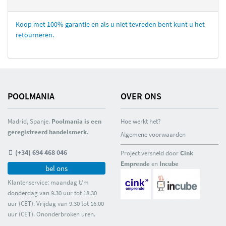
Koop met 100% garantie en als u niet tevreden bent kunt u het
retourneren.
POOLMANIA
OVER ONS
Madrid, Spanje.
Poolmania is een
Hoe werkt het?
geregistreerd handelsmerk.
Algemene voorwaarden
(+34) 694 468 046
Project versneld door
Cink
Emprende
en
Incube
bel ons
Klantenservice: maandag t/m
donderdag van 9.30 uur tot 18.30
uur (CET). Vrijdag van 9.30 tot 16.00
uur (CET). Ononderbroken uren.