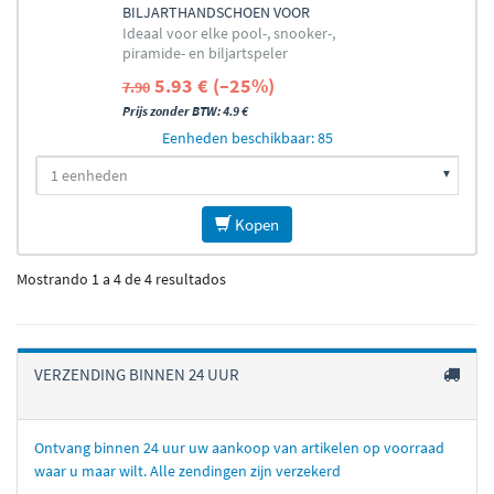
BILJARTHANDSCHOEN VOOR
Ideaal voor elke pool-, snooker-,
RECHTERHAND
piramide- en biljartspeler
5.93 € (–25%)
7.90
Prijs zonder BTW: 4.9 €
Eenheden beschikbaar: 85
Kopen
Mostrando 1 a 4 de 4 resultados
VERZENDING BINNEN 24 UUR
Ontvang binnen 24 uur uw aankoop van artikelen op voorraad
waar u maar wilt. Alle zendingen zijn verzekerd