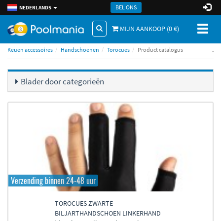
BEL ONS
NEDERLANDS
Toggl
MIJN AANKOOP (
0
€)
naviga
.
Keuen accessoires
Handschoenen
Torocues
Product catalogus
Blader door categorieën
Verzending binnen 24-48 uur
TOROCUES ZWARTE
BILJARTHANDSCHOEN LINKERHAND