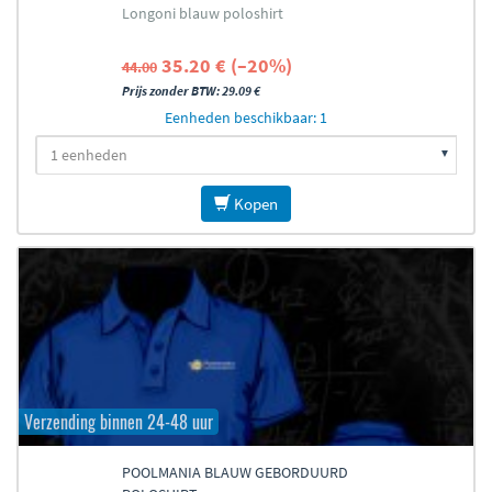
Longoni blauw poloshirt
35.20 € (–20%)
44.00
Prijs zonder BTW: 29.09 €
Eenheden beschikbaar: 1
Kopen
Verzending binnen 24-48 uur
POOLMANIA BLAUW GEBORDUURD