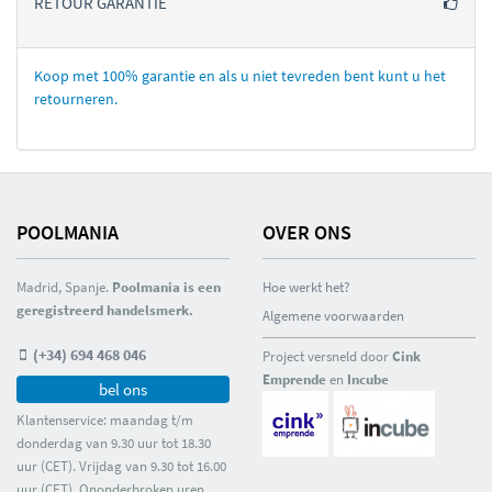
RETOUR GARANTIE
Koop met 100% garantie en als u niet tevreden bent kunt u het
retourneren.
POOLMANIA
OVER ONS
Madrid, Spanje.
Poolmania is een
Hoe werkt het?
geregistreerd handelsmerk.
Algemene voorwaarden
(+34) 694 468 046
Project versneld door
Cink
Emprende
en
Incube
bel ons
Klantenservice: maandag t/m
donderdag van 9.30 uur tot 18.30
uur (CET). Vrijdag van 9.30 tot 16.00
uur (CET). Ononderbroken uren.