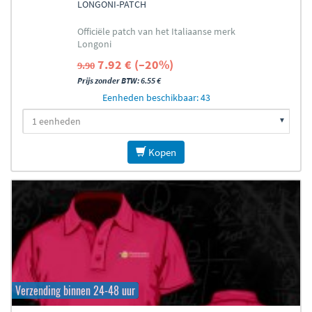
LONGONI-PATCH
Officiële patch van het Italiaanse merk
Longoni
7.92 € (–20%)
9.90
Prijs zonder BTW: 6.55 €
Eenheden beschikbaar: 43
Kopen
Verzending binnen 24-48 uur