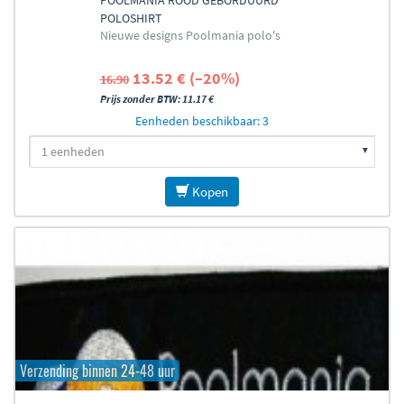
POOLMANIA ROOD GEBORDUURD
POLOSHIRT
Nieuwe designs Poolmania polo's
13.52 € (–20%)
16.90
Prijs zonder BTW: 11.17 €
Eenheden beschikbaar: 3
Kopen
Verzending binnen 24-48 uur