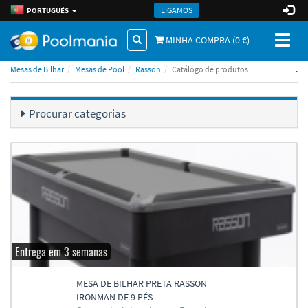
LIGAMOS
PORTUGUÉS
Toggl
MINHA COMPRA (
0
€)
naviga
.
Mesas de Bilhar
Mesas de Pool
Rasson
Catálogo de produtos
Procurar categorias
Entrega em 3 semanas
MESA DE BILHAR PRETA RASSON
IRONMAN DE 9 PÉS