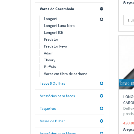
Preço s
Varas de Carambola
Longoni
Longoni Luna Nera
Longoni ICE
Predator
Predator Revo
Adam
Theory
Buffalo
Varas em fibra de carbono
Envio 
Tacos 5 Quilhas
Acessórios para tacos
LONG
CARO
Defle
Taqueiras
precis
Mesas de Bilhar
450.0
Preço s
Acessórios para Mesas