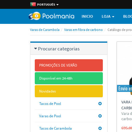
PORTUGUÉS
INICIO
LOJA
BLO
Varas de Carambola
Varas em fibra de carbono
Catálogo de pr
Procurar categorias
PROMOÇÕES DE VERÃO
Disponível em 24-48h
Envio 
Novidades
VARA 
Tacos de Pool
CARB
Vara 
Varas de Pool
carbo
695.0
Tacos de Carambola