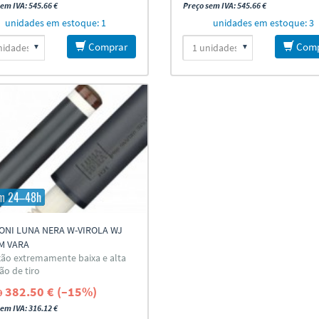
em IVA: 545.66 €
Preço sem IVA: 545.66 €
unidades em estoque: 1
unidades em estoque: 3
Comprar
Comp
em 24–48h
ONI LUNA NERA W-VIROLA WJ
M VARA
xão extremamente baixa e alta
ão de tiro
382.50 € (–15%)
0
em IVA: 316.12 €