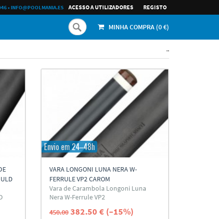
ACESSO A UTILIZADORES
REGISTO
046
•
INFO@POOLMANIA.ES
MINHA COMPRA (
0
€)
..
Envio em 24–48h
DE
VARA LONGONI LUNA NERA W-
 ULD
FERRULE VP2 CAROM
Vara de Carambola Longoni Luna
D
Nera W-Ferrule VP2
382.50 € (–15%)
450.00