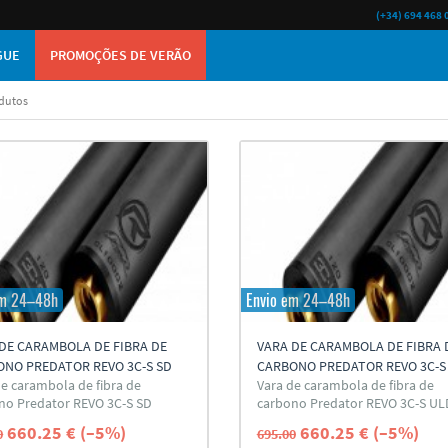
(+34) 694 468 
GUE
PROMOÇÕES DE VERÃO
odutos
em 24–48h
Envio em 24–48h
DE CARAMBOLA DE FIBRA DE
VARA DE CARAMBOLA DE FIBRA 
ONO PREDATOR REVO 3C-S SD
CARBONO PREDATOR REVO 3C-S
de carambola de fibra de
Vara de carambola de fibra de
no Predator REVO 3C-S SD
carbono Predator REVO 3C-S UL
660.25 € (–5%)
660.25 € (–5%)
0
695.00