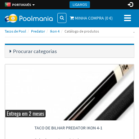
LIGAMOS
PORTUGUÉS
Toggl
MINHA COMPRA (
0
€)
naviga
.
Tacos de Pool
Predator
Ikon 4
Catálogo de produtos
Procurar categorias
Entrega em 2 meses
TACO DE BILHAR PREDATOR IKON 4-1