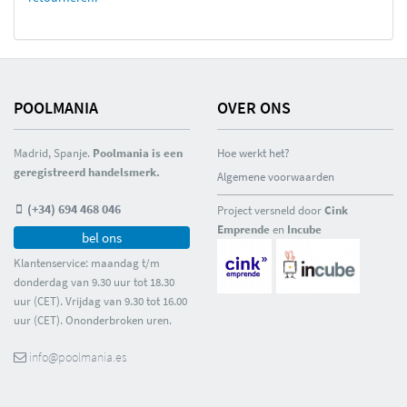
POOLMANIA
OVER ONS
Madrid, Spanje.
Poolmania is een
Hoe werkt het?
geregistreerd handelsmerk.
Algemene voorwaarden
(+34) 694 468 046
Project versneld door
Cink
Emprende
en
Incube
bel ons
Klantenservice: maandag t/m
donderdag van 9.30 uur tot 18.30
uur (CET). Vrijdag van 9.30 tot 16.00
uur (CET). Ononderbroken uren.
info@poolmania.es