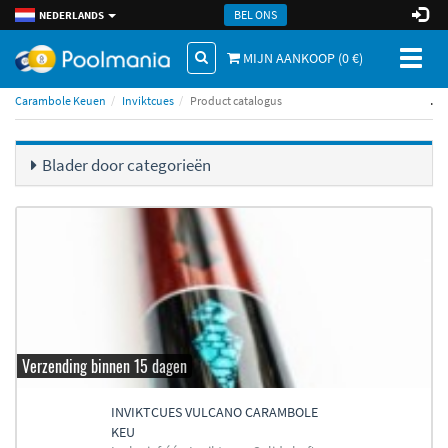
BEL ONS
NEDERLANDS
Toggl
MIJN AANKOOP (
0
€)
naviga
.
Carambole Keuen
Inviktcues
Product catalogus
Blader door categorieën
Verzending binnen 15 dagen
INVIKTCUES VULCANO CARAMBOLE
KEU