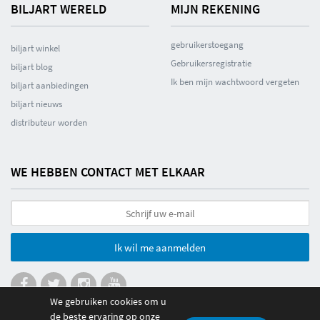
BILJART WERELD
MIJN REKENING
gebruikerstoegang
biljart winkel
Gebruikersregistratie
biljart blog
Ik ben mijn wachtwoord vergeten
biljart aanbiedingen
biljart nieuws
distributeur worden
WE HEBBEN CONTACT MET ELKAAR
Ik wil me aanmelden
We gebruiken cookies om u
de beste ervaring op onze